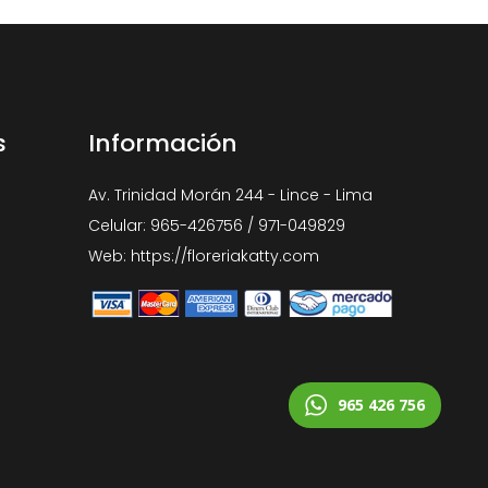
s
Información
Av. Trinidad Morán 244 - Lince - Lima
Celular: 965-426756 / 971-049829
Web: https://floreriakatty.com
965 426 756